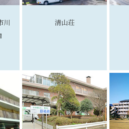
市川
清山荘
間