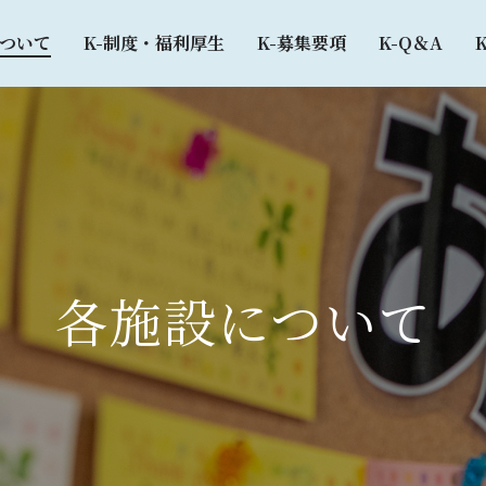
について
K-制度・福利厚生
K-募集要項
K-Q＆A
各施設について